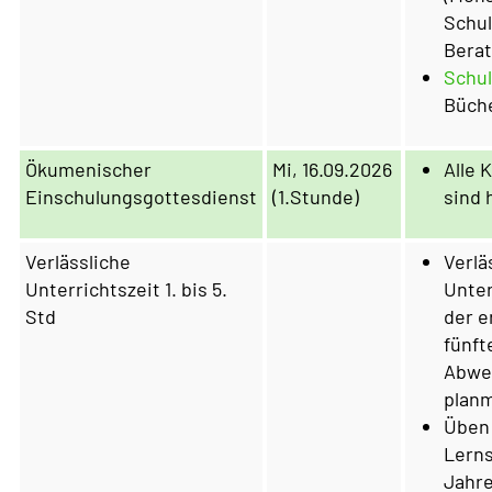
Schul
Berat
Schu
Büch
Ökumenischer
Mi, 16.09.2026
Alle 
Einschulungsgottesdienst
(1.Stunde)
sind 
Verlässliche
Verlä
Unterrichtszeit 1. bis 5.
Unter
Std
der e
fünft
Abwe
planm
Üben 
Lerns
Jahre