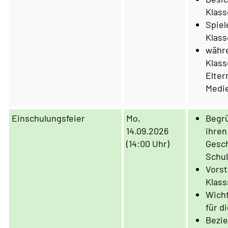
Klas
Spiel
Klas
währe
Klass
Elter
Medi
Einschulungsfeier
Mo,
Begrü
14.09.2026
ihren
(14:00 Uhr)
Gesch
Schul
Vorst
Klas
Wicht
für d
Bezi