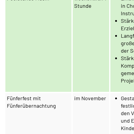
Stunde
in Ch
Inst
Stär
Erzi
Langf
groß
der S
Stärk
Komp
geme
Proje
Fünferfest mit
im November
Gesta
Fünferübernachtung
festl
den V
und E
Kinde