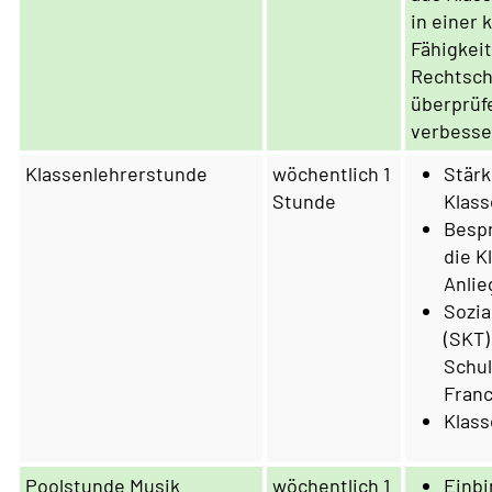
in einer 
Fähigkei
Rechtsch
überprüf
verbesse
Klassenlehrerstunde
wöchentlich 1
Stärk
Stunde
Klas
Bespr
die K
Anlie
Sozia
(SKT)
Schul
Franc
Klass
Poolstunde Musik
wöchentlich 1
Einbi