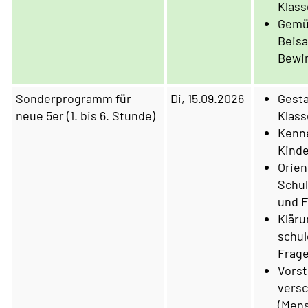
Klas
Gemü
Beis
Bewi
Sonderprogramm für
Di, 15.09.2026
Gesta
neue 5er (1. bis 6. Stunde)
Klas
Kenn
Kinde
Orien
Schul
und F
Kläru
schul
Frag
Vorst
vers
(Mens