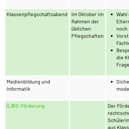
Klassenpflegschaftsabend
Im Oktober im
Wahl 
Rahmen der
Elter
üblichen
noch 
Pflegschaften
Vorst
Fachl
Besp
die K
Frag
Medienbildung und
Sich
Informatik
mode
(L)RS-Förderung
Der Förd
rechtsch
Schüleri
aus Klass