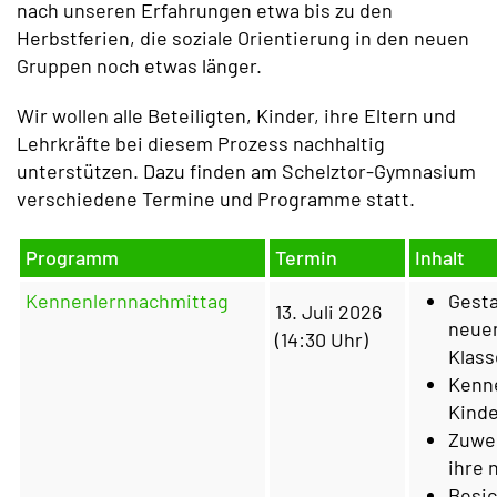
nach unseren Erfahrungen etwa bis zu den
Herbstferien, die soziale Orientierung in den neuen
Gruppen noch etwas länger.
Wir wollen alle Beteiligten, Kinder, ihre Eltern und
Lehrkräfte bei diesem Prozess nachhaltig
unterstützen. Dazu finden am Schelztor-Gymnasium
verschiedene Termine und Programme statt.
Programm
Termin
Inhalt
Kennenlernnachmittag
Gesta
13. Juli 2026
neue
(14:30 Uhr)
Klas
Kenn
Kinde
Zuwei
ihre 
Besic