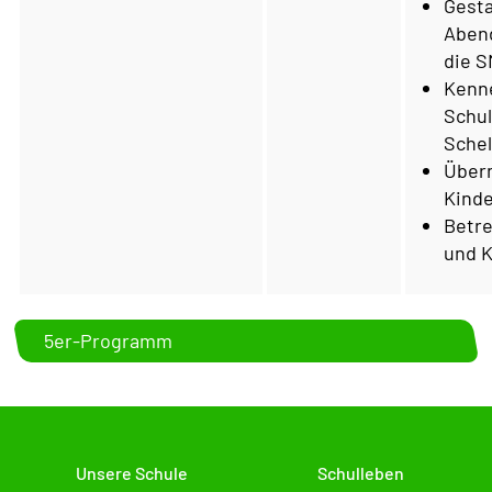
Gesta
Aben
die 
Kenn
Schu
Sche
Über
Kinde
Betr
und 
5er-Programm
Unsere Schule
Schulleben