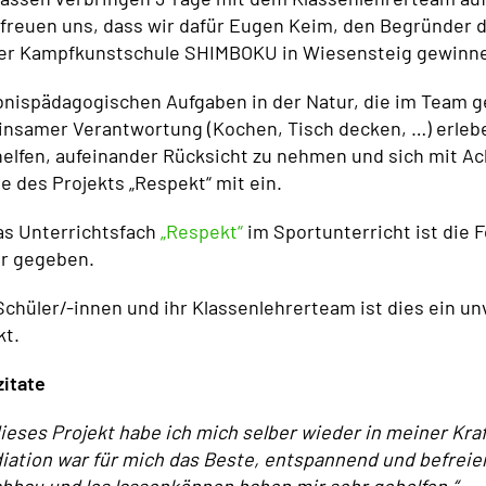
 freuen uns, dass wir dafür Eugen Keim, den Begründer 
der Kampfkunstschule SHIMBOKU in Wiesensteig gewinn
bnispädagogischen Aufgaben in der Natur, die im Team g
insamer Verantwortung (Kochen, Tisch decken, …) erleb
 helfen, aufeinander Rücksicht zu nehmen und sich mit A
 des Projekts „Respekt“ mit ein.
as Unterrichtsfach
„Respekt“
im Sportunterricht ist die
hr gegeben.
Schüler/-innen und ihr Klassenlehrerteam ist dies ein un
kt.
zitate
ieses Projekt habe ich mich selber wieder in meiner Kra
iation war für mich das Beste, entspannend und befreie