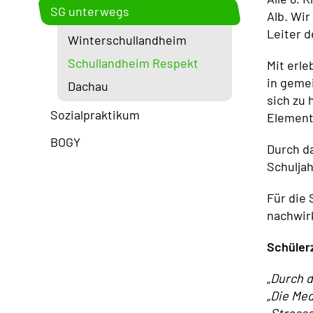
SG unterwegs
Alb. Wir
Leiter 
Winterschullandheim
Schullandheim Respekt
Mit erle
in geme
Dachau
sich zu
Sozialpraktikum
Elemente
BOGY
Durch d
Schulja
Für die 
nachwir
Schüler
„
Durch d
„Die Med