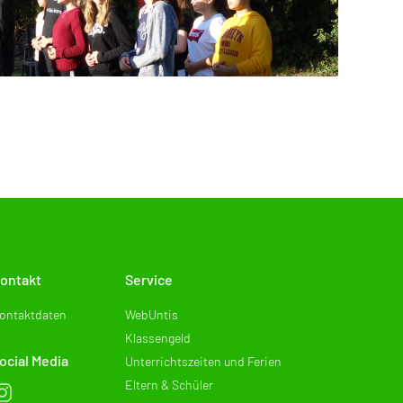
ontakt
Service
ontaktdaten
WebUntis
Klassengeld
ocial Media
Unterrichtszeiten und Ferien
Eltern & Schüler