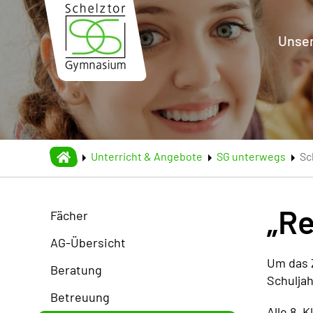
Skip to main content
Unser
Unterricht & Angebote
SG unterwegs
Sc
„R
Fächer
AG-Übersicht
Um das 
Beratung
Schulja
Betreuung
Alle 8.