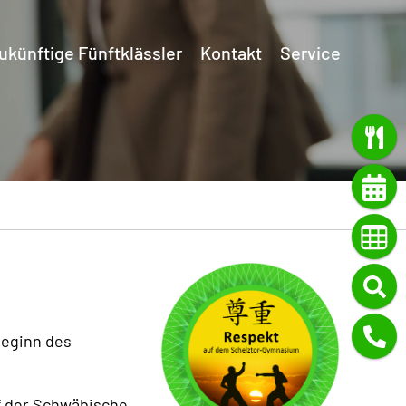
ukünftige Fünftklässler
Kontakt
Service
m
Beginn des
uf der Schwäbische