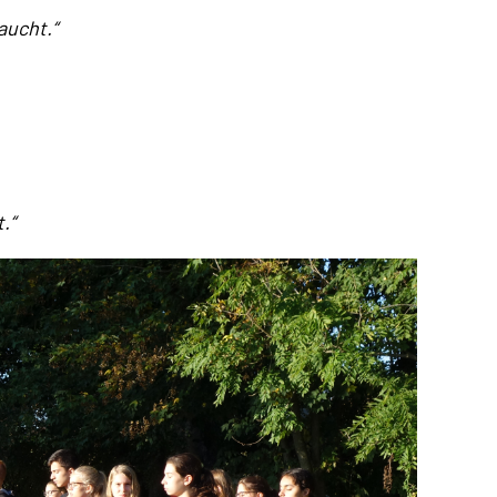
aucht.“
.“