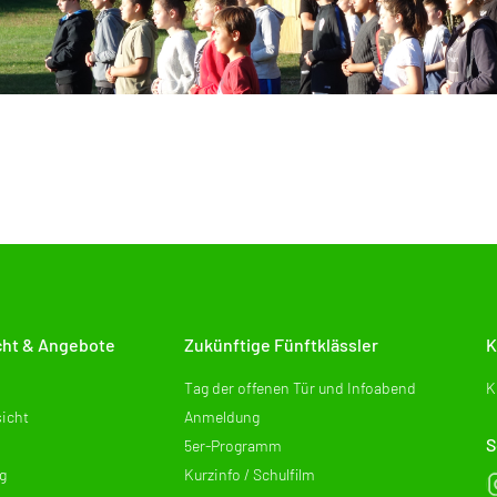
cht & Angebote
Zukünftige Fünftklässler
K
Tag der offenen Tür und Infoabend
K
icht
Anmeldung
S
5er-Programm
g
Kurzinfo / Schulfilm