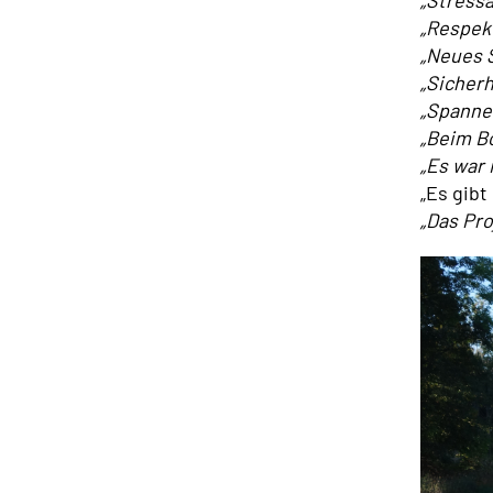
„Stress
„Respekt
„Neues 
„Sicher
„Spannen
„Beim B
„Es war 
„Es gibt
„Das Pr