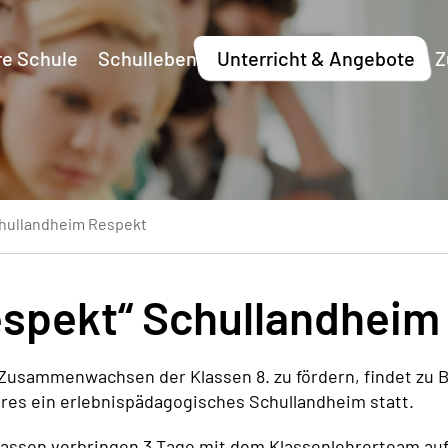
e Schule
Schulleben
Unterricht & Angebote
Z
hullandheim Respekt
espekt“ Schullandhei
Zusammenwachsen der Klassen 8. zu fördern, findet zu 
hres ein erlebnispädagogisches Schullandheim statt.
 Klassen verbringen 3 Tage mit dem Klassenlehrerteam a