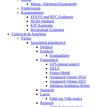
Mensa -Allergene/Zusatzstoffe
Förderverein
Kooperationen
FESTO und RTC Esslingen
HLRS Stuttgart
KIT Karlsruhe
Hochschule Esslingen
Unterricht & Angebote
Fächer
Sprachlich-künstlerisch
Deutsch
Englisch
Englandfahrt
Französisch
GFS einmal anders!
DELF
France Mobil
Austausch Vienne 2024
Austausch Vienne 2025
Jubiläum Institution Robin
Spanisch
Latein
Fahrt zur Villa rustica
Russisch