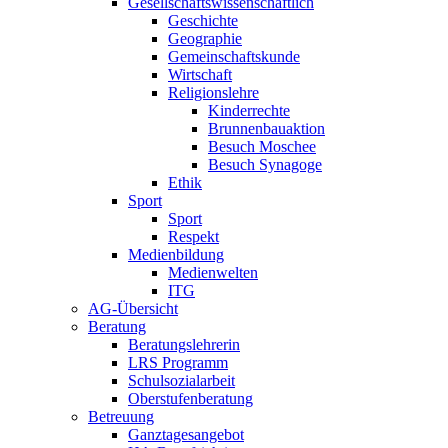
Gesellschafts­wissenschaftlich
Geschichte
Geographie
Gemeinschaftskunde
Wirtschaft
Religionslehre
Kinderrechte
Brunnenbauaktion
Besuch Moschee
Besuch Synagoge
Ethik
Sport
Sport
Respekt
Medienbildung
Medienwelten
ITG
AG-Übersicht
Beratung
Beratungslehrerin
LRS Programm
Schulsozialarbeit
Oberstufenberatung
Betreuung
Ganztagesangebot