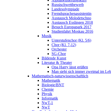
Alphabetisierungskurs
Russischwettbewerb
Landesolympiade
Fremdsprachenassistentin
Austausch Molodetschno
Austausch Esslingen 2018
Besuch Europapark 2017
Studienfahrt Moskau 2016
Musik
Unterstufenchor (Kl. 5/6)
Chor (Kl. 7-12)
Orchester
SG-Chor
Bildende Kunst
Literatur & Theater
Opa Harry lässt grüßen
Man sieht sich immer zweimal im Le
Mathematisch-naturwissenschaftlich
Mathematik
Biologie/BNT
Chemie
Physik
Informatik
NwT-1
NwT