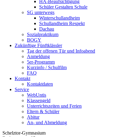
HA-Beaufsichtigung
Schüler Gestalten Schule
SG unterwegs
Winterschullandheim
Schullandheim Respekt
Dachau
Sozialpraktikum
BOGY
Zukünftige Fünftklässler
Tag der offenen Tür und Infoabend
Anmeldung
5er-Programm
Kurzinfo / Schulfilm
FAQ
Kontakt
Kontaktdaten
Service
WebUntis
Klassengeld
Unterrichtszeiten und Ferien
Eltern & Schüler
Abitur
An- und Abmeldung
Schelztor-Gymnasium