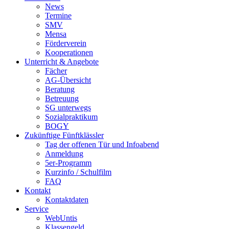
News
Termine
SMV
Mensa
Förderverein
Kooperationen
Unterricht & Angebote
Fächer
AG-Übersicht
Beratung
Betreuung
SG unterwegs
Sozialpraktikum
BOGY
Zukünftige Fünftklässler
Tag der offenen Tür und Infoabend
Anmeldung
5er-Programm
Kurzinfo / Schulfilm
FAQ
Kontakt
Kontaktdaten
Service
WebUntis
Klassengeld