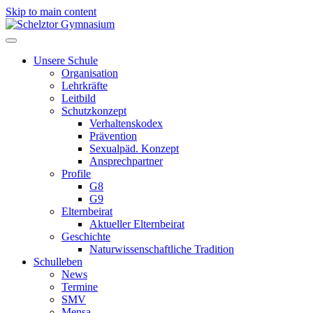
Skip to main content
Unsere Schule
Organisation
Lehrkräfte
Leitbild
Schutzkonzept
Verhaltenskodex
Prävention
Sexualpäd. Konzept
Ansprechpartner
Profile
G8
G9
Elternbeirat
Aktueller Elternbeirat
Geschichte
Naturwissenschaftliche Tradition
Schulleben
News
Termine
SMV
Mensa